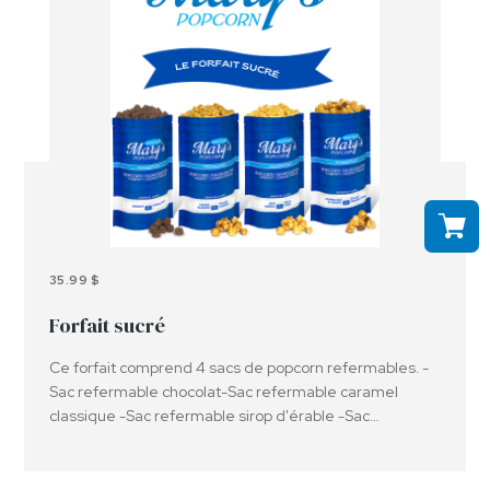
35.99 $
Forfait sucré
Ce forfait comprend 4 sacs de popcorn refermables. -
Sac refermable chocolat-Sac refermable caramel
classique -Sac refermable sirop d'érable -Sac
refermable caramel salé et amandes Important :
Sachez que les produits offerts peuvent contenir ou
avoir été en contact avec des arachides, des noix et ou