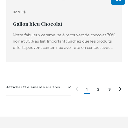
32.95 $
Gallon bleu Chocolat
Notre fabuleux caramel salé recouvert de chocolat 70%
noir et 30% au lait. Important : Sachez que les produits
offerts peuvent contenir ou avoir été en contact avec
des arachides, des noix et ou d'autres allergènes.
Afficher 12 éléments à la fois
1
2
3